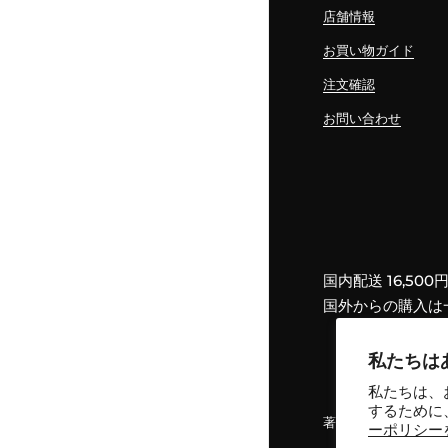
店舗情報
お買い物ガイド
注文確認
お問い合わせ
国内配送 16,5
国外からの購入は
私たちは
私たちは、
するために
著作権 © 2026
ONE
ーポリシー