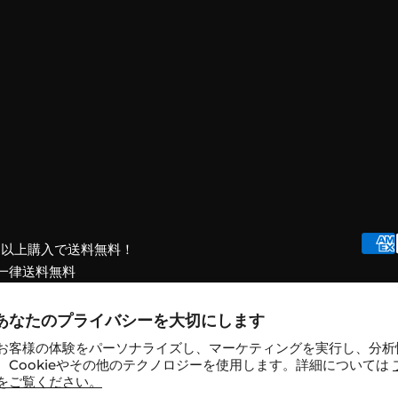
00円以上購入で送料無料！
一律送料無料
あなたのプライバシーを大切にします
お客様の体験をパーソナライズし、マーケティングを実行し、分析
、Cookieやその他のテクノロジーを使用します。詳細については
 POINT
. Powered by Shopify
をご覧ください。