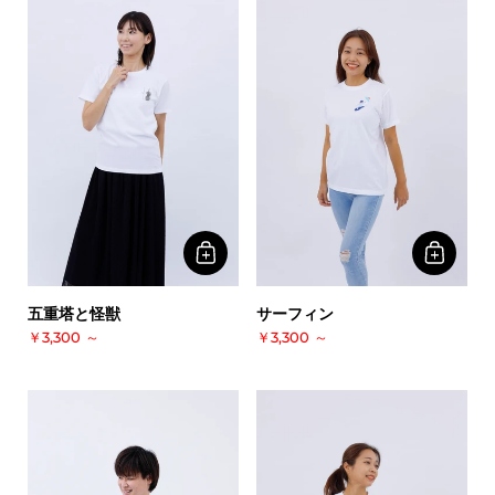
五重塔と怪獣
サーフィン
￥3,300
～
￥3,300
～