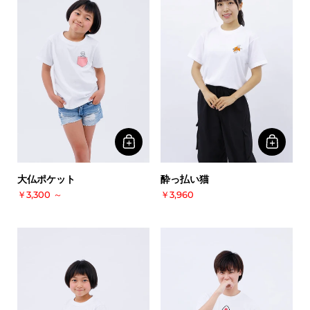
大仏ポケット
酔っ払い猫
￥3,300
～
￥3,960