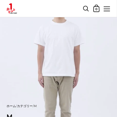
ショッピングカ
0
コンテンツへスキップ
ホーム
/
カテゴリー
/
M
M