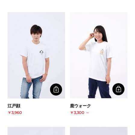
鹿ウォーク
江戸顔
￥3,300
～
￥3,960