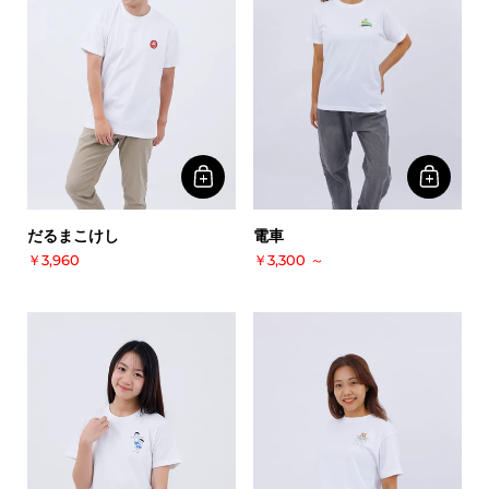
だるまこけし
電車
￥3,960
￥3,300
～