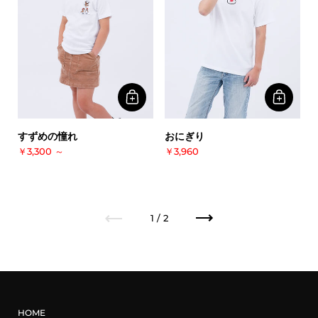
すずめの憧れ
おにぎり
￥3,300
～
￥3,960
前へ
次へ
1 / 2
HOME