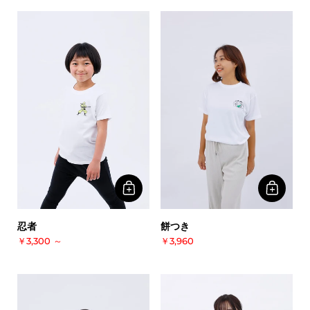
餅つき
忍者
￥3,960
￥3,300
～