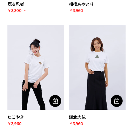
鹿＆忍者
相撲あやとり
￥3,300
～
￥3,960
たこやき
鎌倉大仏
￥3,960
￥3,960