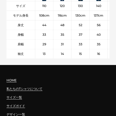
サイズ
110
120
130
140
1
モデル身長
108cm
116cm
130cm
137cm
15
身丈
44
48
52
56
身幅
33
35
37
40
肩幅
29
31
33
35
袖丈
13
14
15
16
HOME
私たちのTシャツについて
サイズ一覧
サイズガイド
デザイン一覧