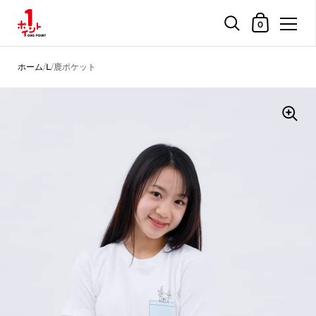
ショッピングカ
0
コンテンツへスキップ
ホーム
/
L
/
鹿ポケット